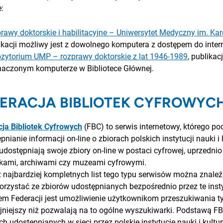
e:
rawy doktorskie i habilitacyjne – Uniwersytet Medyczny im. K
ikacji możliwy jest z dowolnego komputera z dostępem do intern
zytorium UMP – rozprawy doktorskie z lat 1946-1989
, publikac
aczonym komputerze w Bibliotece Głównej.
ERACJA BIBLIOTEK CYFROWYC
ja Bibliotek Cyfrowych
(FBC) to serwis internetowy, którego 
pnianie informacji on-line o zbiorach polskich instytucji nauki i k
dostępniają swoje zbiory on-line w postaci cyfrowej, uprzednio 
ekami, archiwami czy muzeami cyfrowymi.
 najbardziej kompletnych list tego typu serwisów można znaleź
rzystać ze zbiorów udostępnianych bezpośrednio przez te inst
m Federacji jest umożliwienie użytkownikom przeszukiwania t
jniejszy niż pozwalają na to ogólne wyszukiwarki. Podstawą F
ch udostępnianych w sieci przez polskie instytucje nauki i kult