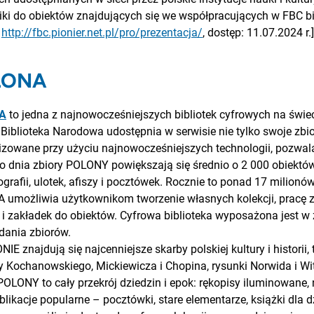
ki do obiektów znajdujących się we współpracujących w FBC bi
:
http://fbc.pionier.net.pl/pro/prezentacja/
, dostęp: 11.07.2024 r.]
LONA
A
to jedna z najnowocześniejszych bibliotek cyfrowych na świec
 Biblioteka Narodowa udostępnia w serwisie nie tylko swoje zbiory
lizowane przy użyciu najnowocześniejszych technologii, pozwa
 dnia zbiory POLONY powiększają się średnio o 2 000 obiektów: 
tografii, ulotek, afiszy i pocztówek. Rocznie to ponad 17 milion
umożliwia użytkownikom tworzenie własnych kolekcji, pracę 
 i zakładek do obiektów. Cyfrowa biblioteka wyposażona jest 
dania zbiorów.
IE znajdują się najcenniejsze skarby polskiej kultury i histori
y Kochanowskiego, Mickiewicza i Chopina, rysunki Norwida i Wi
POLONY to cały przekrój dziedzin i epok: rękopisy iluminowane, n
blikacje popularne – pocztówki, stare elementarze, książki dla d