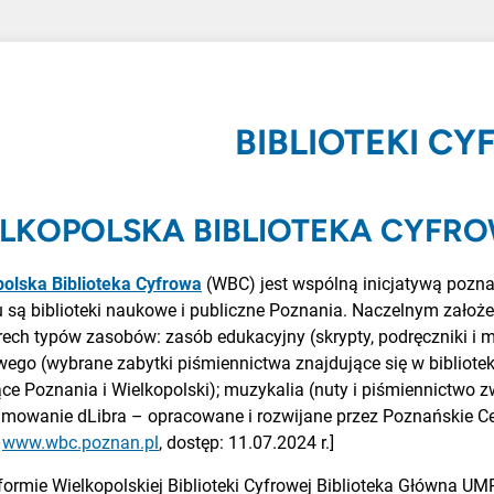
BIBLIOTEKI C
LKOPOLSKA BIBLIOTEKA CYFR
olska Biblioteka Cyfrowa
(WBC) jest wspólną inicjatywą pozn
u są biblioteki naukowe i publiczne Poznania. Naczelnym założ
rech typów zasobów: zasób edukacyjny (skrypty, podręczniki i
wego (wybrane zabytki piśmiennictwa znajdujące się w bibliote
ce Poznania i Wielkopolski); muzykalia (nuty i piśmiennictwo
amowanie dLibra – opracowane i rozwijane przez Poznańskie 
:
www.wbc.poznan.pl
, dostęp: 11.07.2024 r.]
formie Wielkopolskiej Biblioteki Cyfrowej Biblioteka Główna 