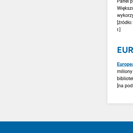
Panel p
Większo
wykorz
[źródło
r.]
EU
Europe
miliony
bibliot
[na pod