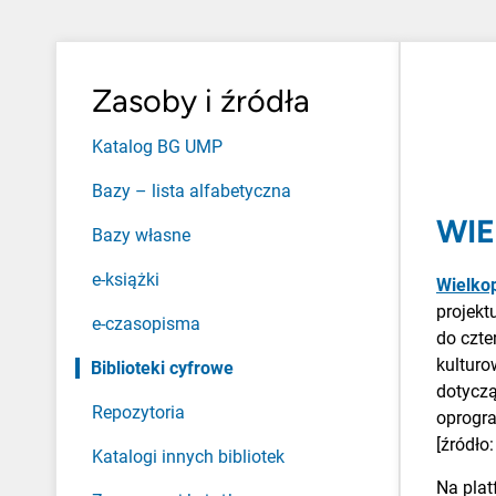
Zasoby i źródła
Katalog BG UMP
Bazy – lista alfabetyczna
WIE
Bazy własne
e-książki
Wielkop
projekt
e-czasopisma
do czte
kulturo
Biblioteki cyfrowe
dotyczą
Repozytoria
oprogr
[źródło
Katalogi innych bibliotek
Na plat