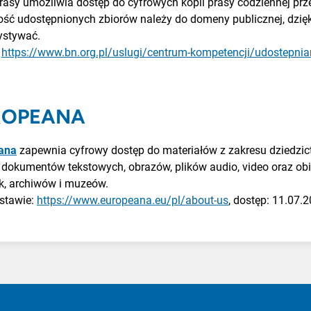
rasy umożliwia dostęp do cyfrowych kopii prasy codziennej pr
ść udostępnionych zbiorów należy do domeny publicznej, dzię
ystywać.
:
https://www.bn.org.pl/uslugi/centrum-kompetencji/udostepni
ROPEANA
ana
zapewnia cyfrowy dostęp do materiałów z zakresu dziedzi
 dokumentów tekstowych, obrazów, plików audio, video oraz obi
ek, archiwów i muzeów.
stawie:
https://www.europeana.eu/pl/about-us
, dostęp: 11.07.2