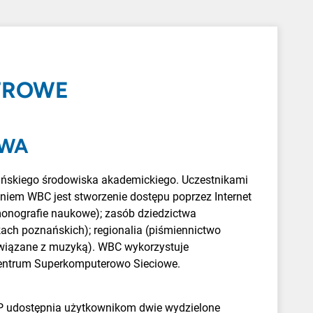
YFROWE
OWA
ańskiego środowiska akademickiego. Uczestnikami
eniem WBC jest stworzenie dostępu poprzez Internet
 monografie naukowe); zasób dziedzictwa
kach poznańskich); regionalia (piśmiennictwo
 związane z muzyką). WBC wykorzystuje
Centrum Superkomputerowo Sieciowe.
UMP udostępnia użytkownikom dwie wydzielone