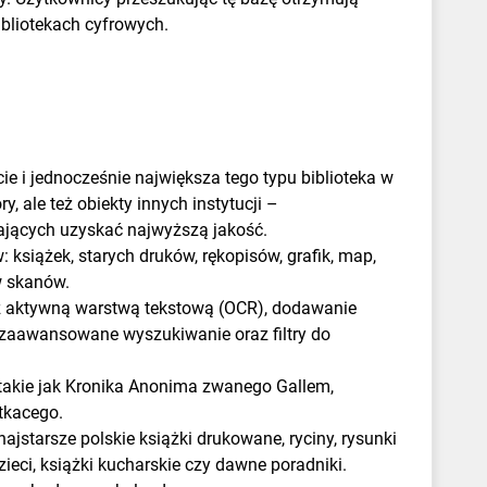
bliotekach cyfrowych.
ie i jednocześnie największa tego typu biblioteka w
, ale też obiekty innych instytucji –
lających uzyskać najwyższą jakość.
książek, starych druków, rękopisów, grafik, map,
ów skanów.
z aktywną warstwą tekstową (OCR), dodawanie
w zaawansowane wyszukiwanie oraz filtry do
i, takie jak Kronika Anonima zwanego Gallem,
tkacego.
ajstarsze polskie książki drukowane, ryciny, rysunki
zieci, książki kucharskie czy dawne poradniki.