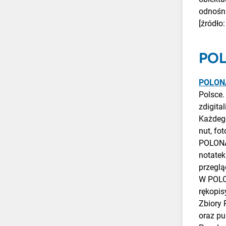
odnośni
[źródło
PO
POLON
Polsce.
zdigita
Każdego
nut, fo
POLONA 
notatek
przeglą
W POLON
rękopis
Zbiory 
oraz pu