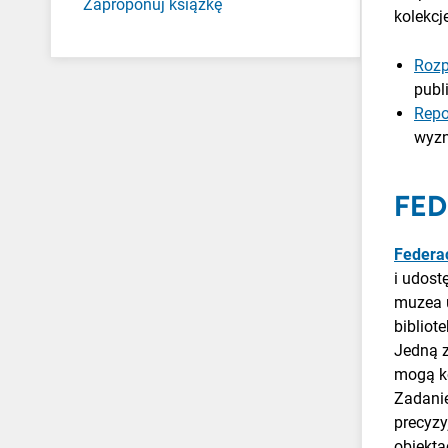
Zaproponuj książkę
kolekcj
Rozp
publ
Repo
wyzn
FED
Federac
i udostę
muzea u
bibliot
Jedną z
mogą ko
Zadanie
precyzy
obiekta