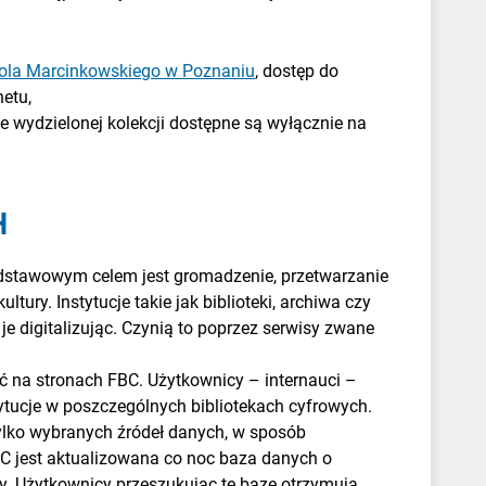
arola Marcinkowskiego w Poznaniu
, dostęp do
etu,
je wydzielonej kolekcji dostępne są wyłącznie na
H
podstawowym celem jest gromadzenie, przetwarzanie
ultury. Instytucje takie jak biblioteki, archiwa czy
je digitalizując. Czynią to poprzez serwisy zwane
ć na stronach FBC. Użytkownicy – internauci –
ytucje w poszczególnych bibliotekach cyfrowych.
ylko wybranych źródeł danych, w sposób
BC jest aktualizowana co noc baza danych o
ury. Użytkownicy przeszukując tę bazę otrzymują