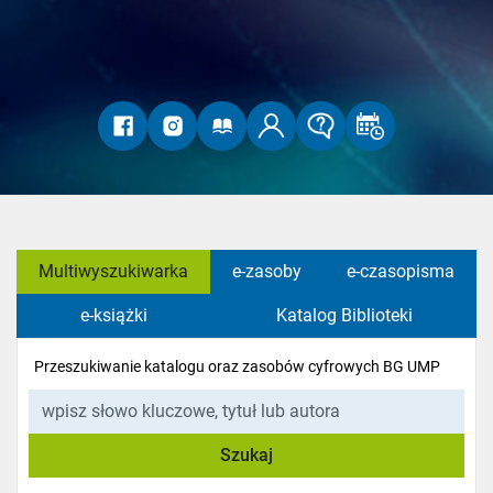
Multiwyszukiwarka
e-zasoby
e-czasopisma
e-książki
Katalog Biblioteki
Przeszukiwanie katalogu oraz zasobów cyfrowych BG UMP