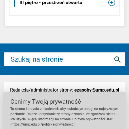
III piętro - przestrzeń otwarta
Redakcja/administrator strony:
ezasoby@ump.edu.pl
Cenimy Twoją prywatność
Ta strona korzysta z ciasteczek, aby świadczyć usługi na najwyższym
Deklaracja dostępności
/
Polityka prywatności
poziomie. Dalsze korzystanie ze strony oznacza, że zgadzasz się na
ich użycie. Więcej informacji na stronie: Polityka prywatności UMP
(https://ump.edu.pl/polityka-prywatnosci)