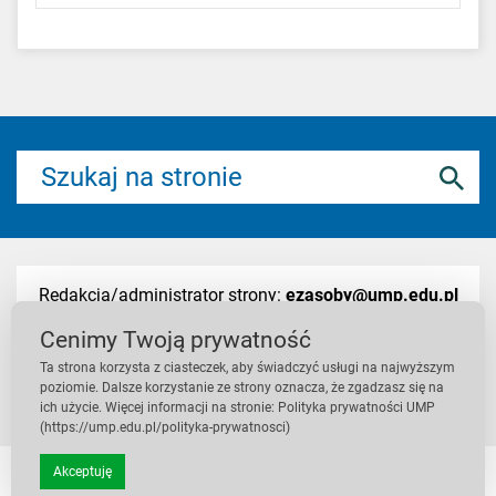
Redakcja/administrator strony:
ezasoby@ump.edu.pl
Cenimy Twoją prywatność
Ta strona korzysta z ciasteczek, aby świadczyć usługi na najwyższym
Deklaracja dostępności
/
Polityka prywatności
poziomie. Dalsze korzystanie ze strony oznacza, że zgadzasz się na
ich użycie. Więcej informacji na stronie: Polityka prywatności UMP
(https://ump.edu.pl/polityka-prywatnosci)
Akceptuję