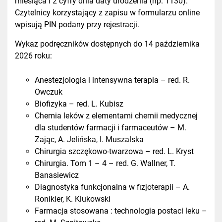
miesiąca i 2 cyfry dnia daty urodzenia (np. 1130).
Czytelnicy korzystający z zapisu w formularzu online
wpisują PIN podany przy rejestracji.
Wykaz podręczników dostępnych do 14 października
2026 roku:
Anestezjologia i intensywna terapia – red. R.
Owczuk
Biofizyka – red. L. Kubisz
Chemia leków z elementami chemii medycznej
dla studentów farmacji i farmaceutów – M.
Zając, A. Jelińska, I. Muszalska
Chirurgia szczękowo-twarzowa – red. L. Kryst
Chirurgia. Tom 1 – 4 – red. G. Wallner, T.
Banasiewicz
Diagnostyka funkcjonalna w fizjoterapii – A.
Ronikier, K. Klukowski
Farmacja stosowana : technologia postaci leku –